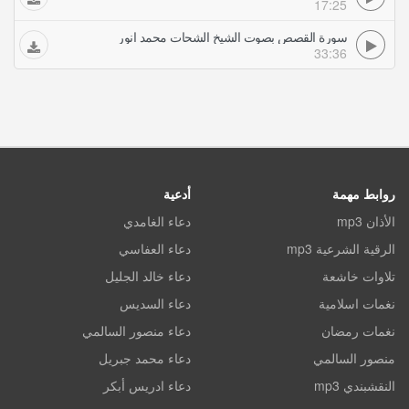
17:25
سورة القصص بصوت الشيخ الشحات محمد انور
33:36
روابط مهمة
أدعية
الأذان mp3
دعاء الغامدي
الرقية الشرعية mp3
دعاء العفاسي
تلاوات خاشعة
دعاء خالد الجليل
نغمات اسلامية
دعاء السديس
نغمات رمضان
دعاء منصور السالمي
منصور السالمي
دعاء محمد جبريل
النقشبندي mp3
دعاء ادريس أبكر