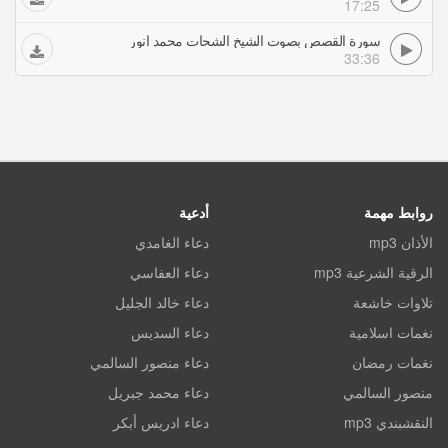
17:25
سورة القصص بصوت الشيخ الشحات محمد انور
33:36
روابط مهمة
أدعية
الأذان mp3
دعاء الغامدي
الرقية الشرعية mp3
دعاء العفاسي
تلاوات خاشعة
دعاء خالد الجليل
نغمات اسلامية
دعاء السديس
نغمات رمضان
دعاء منصور السالمي
منصور السالمي
دعاء محمد جبريل
النقشبندي mp3
دعاء ادريس أبكر