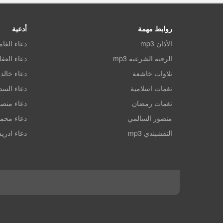
روابط مهمة
أدعية
الأذان mp3
دعاء الغا
الرقية الشرعية mp3
دعاء العف
تلاوات خاشعة
دعاء خالد 
نغمات اسلامية
دعاء الس
نغمات رمضان
دعاء منصو
منصور السالمي
دعاء محم
النقشبندي mp3
دعاء ادري