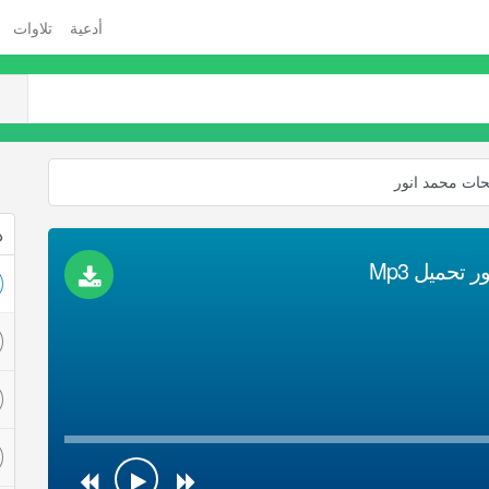
أدعية
تلاوات
حات محمد انور
ذ
تحميل Mp3