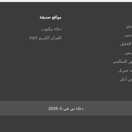
مواقع صديقة
مدي
دعاء مكتوب
اسي
القران الكريم mp3
الجليل
ديس
ر السالمي
د جبريل
س أبكر
دعاء تي في © 2026