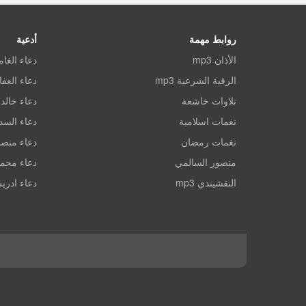
روابط مهمة
أدعية
الأذان mp3
دعاء الغا
الرقية الشرعية mp3
دعاء العف
تلاوات خاشعة
دعاء خالد 
نغمات اسلامية
دعاء الس
نغمات رمضان
دعاء منصو
منصور السالمي
دعاء محم
النقشبندي mp3
دعاء ادري