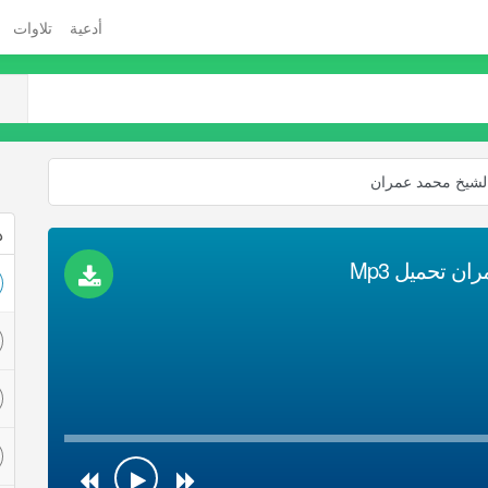
أدعية
تلاوات
 الشيخ محمد عمران
ذ
ان تحميل Mp3