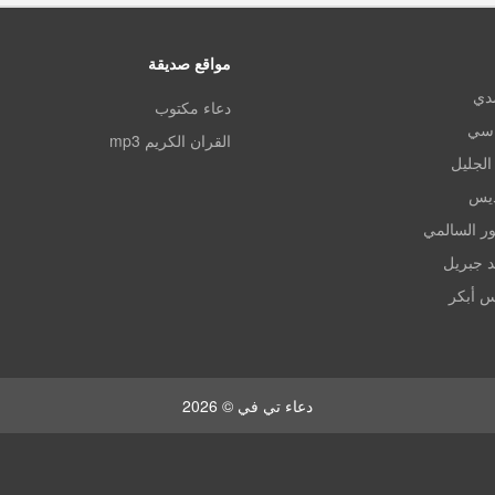
مواقع صديقة
مدي
دعاء مكتوب
اسي
القران الكريم mp3
الجليل
ديس
ر السالمي
د جبريل
س أبكر
دعاء تي في © 2026