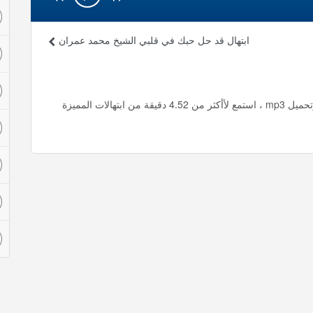
ابتهال قد حل حبك في قلبي الشيخ محمد عمران
ابتهال اله الكون انت لنا معين الشيخ محمد عمران استماع وتحميل mp3 ، استمع لأأكثر من 4.52 دقيقة من ابتهالات المميزة