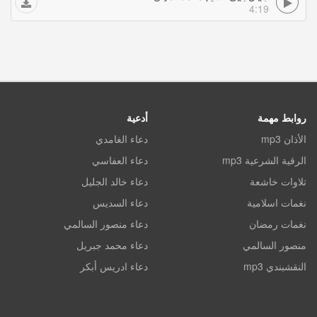
4:19
روابط مهمة
أدعية
الأذان mp3
دعاء الغامدي
الرقية الشرعية mp3
دعاء العفاسي
تلاوات خاشعة
دعاء خالد الجليل
نغمات اسلامية
دعاء السديس
نغمات رمضان
دعاء منصور السالمي
منصور السالمي
دعاء محمد جبريل
النقشبندي mp3
دعاء ادريس أبكر