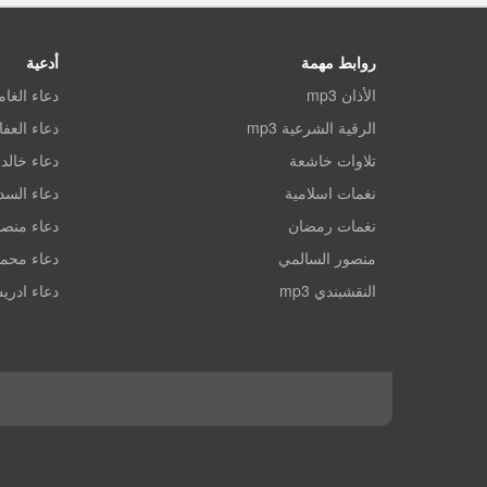
روابط مهمة
أدعية
الأذان mp3
دعاء الغا
الرقية الشرعية mp3
دعاء العف
تلاوات خاشعة
دعاء خالد 
نغمات اسلامية
دعاء الس
نغمات رمضان
دعاء منصو
منصور السالمي
دعاء محم
النقشبندي mp3
دعاء ادري