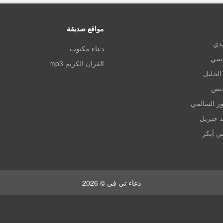
مواقع صديقة
مدي
دعاء مكتوب
اسي
القران الكريم mp3
الجليل
ديس
ر السالمي
د جبريل
س أبكر
دعاء تي في © 2026