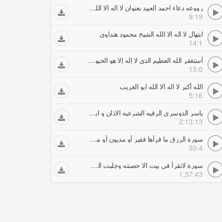
رووعه دعاء احمد العبيد بعنوان لا اله الا الله رمضان
9:19
ابتهال لا اله الا الله الشيخ محمود هنداوي
14:1
أستغفر الله العظيم الذي لا إله إلا هو الحيوم القيوم وأتوب إليه مكرر العفاسي الاستغفار
15:0
الله أكبر لا اله الا الله ابو الغريب
5:16
ياسر الدوسري الرقيه الشرعيه الاذان و اية الكرسي مكرره ساعتين لاخراج و حرق الجن و ابطال السحر
2:13:13
سورة الرزق ما قرأها فقير أو مديون أو محتاج الا رزقه الله الرقية الشرعية
30:4
سورة لاتقرأ في بيت الا حصنته وجلبت الرزق والبركات لأهله الرقية الشرعية
1:37:43