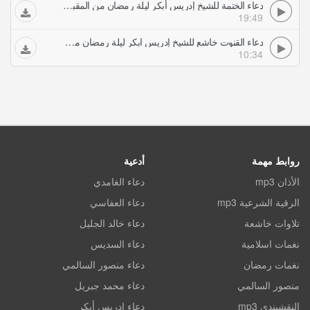
دعاء الختمة للشيخ إدريس أبكر ليلة رمضان من المقبول منا فنهنيه خاشع جدا
19:49
دعاء القنوت خاشع للشيخ إدريس ابكر ليلة رمضان من مسجد الشيخ زايد أبكى المصلين
10:34
روابط مهمة
أدعية
الأذان mp3
دعاء الغامدي
الرقية الشرعية mp3
دعاء العفاسي
تلاوات خاشعة
دعاء خالد الجليل
نغمات اسلامية
دعاء السديس
نغمات رمضان
دعاء منصور السالمي
منصور السالمي
دعاء محمد جبريل
النقشبندي mp3
دعاء ادريس أبكر