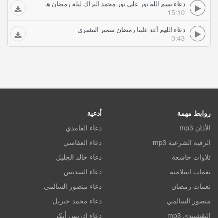
دعاء بسم الله نور على نور محمد البراك ليلة رمضان هـ
15:10
دعاء اللهم أعد علينا رمضان سمير البشيري
0:43
روابط مهمة
أدعية
الأذان mp3
دعاء الغامدي
الرقية الشرعية mp3
دعاء العفاسي
تلاوات خاشعة
دعاء خالد الجليل
نغمات اسلامية
دعاء السديس
نغمات رمضان
دعاء منصور السالمي
منصور السالمي
دعاء محمد جبريل
النقشبندي mp3
دعاء ادريس أبكر