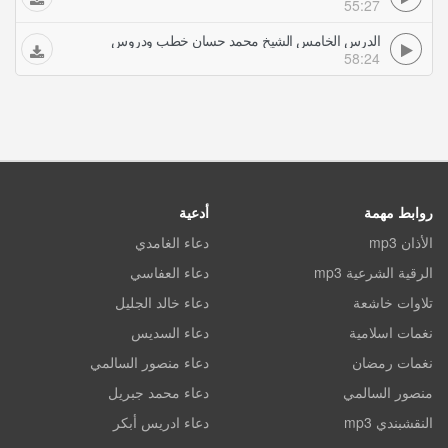
55:27
الدرس الخامس الشيخ محمد حسان خطب ودروس
58:24
روابط مهمة
أدعية
الأذان mp3
دعاء الغامدي
الرقية الشرعية mp3
دعاء العفاسي
تلاوات خاشعة
دعاء خالد الجليل
نغمات اسلامية
دعاء السديس
نغمات رمضان
دعاء منصور السالمي
منصور السالمي
دعاء محمد جبريل
النقشبندي mp3
دعاء ادريس أبكر