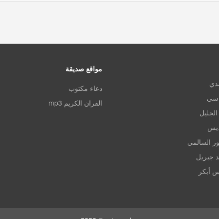
مواقع صديقة
مدي
دعاء مكتوب
اسي
القران الكريم mp3
الجليل
ديس
ر السالمي
د جبريل
س أبكر