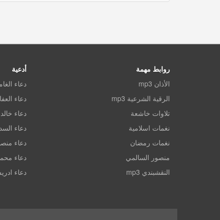
روابط مهمة
أدعية
الأذان mp3
دعاء الغا
الرقية الشرعية mp3
دعاء العف
تلاوات خاشعة
دعاء خالد 
نغمات اسلامية
دعاء الس
نغمات رمضان
دعاء منصو
منصور السالمي
دعاء محم
النقشبندي mp3
دعاء ادري