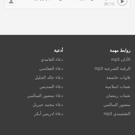
36:10
روابط مهمة
أدعية
الأذان mp3
دعاء الغامدي
الرقية الشرعية mp3
دعاء العفاسي
تلاوات خاشعة
دعاء خالد الجليل
نغمات اسلامية
دعاء السديس
نغمات رمضان
دعاء منصور السالمي
منصور السالمي
دعاء محمد جبريل
النقشبندي mp3
دعاء ادريس أبكر