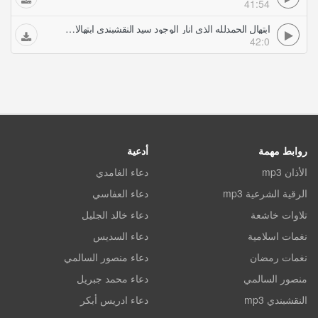
41:54
ابتهال الحمدلله الذي انار الوجود سيد النقشبندي ابتهالات أناشيد
42:0
روابط مهمة
أدعية
الأذان mp3
دعاء الغامدي
الرقية الشرعية mp3
دعاء العفاسي
تلاوات خاشعة
دعاء خالد الجليل
نغمات اسلامية
دعاء السديس
نغمات رمضان
دعاء منصور السالمي
منصور السالمي
دعاء محمد جبريل
النقشبندي mp3
دعاء ادريس أبكر