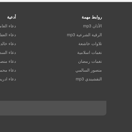
روابط مهمة
أدعية
الأذان mp3
دعاء الغا
الرقية الشرعية mp3
دعاء العف
تلاوات خاشعة
دعاء خالد 
نغمات اسلامية
دعاء الس
نغمات رمضان
دعاء منصو
منصور السالمي
دعاء محم
النقشبندي mp3
دعاء ادري