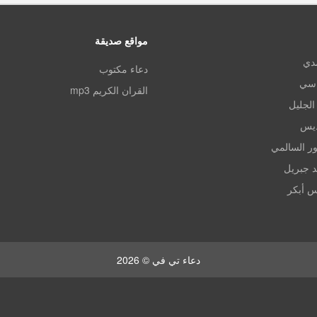
مواقع صديقة
مدي
دعاء مكتوب
اسي
القران الكريم mp3
الجليل
ديس
ر السالمي
د جبريل
س أبكر
دعاء تي في © 2026