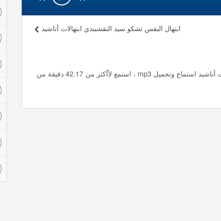
ابتهال النفس تشكو سيد النقشبندي ابتهالات أناشيد
ابتهال النقشبندي 1 الاسراء والمعراج سيد النقشبندي ابتهالات أناشيد استماع وتحميل mp3 ، استمع لأأكثر من 42.17 دقيقة من