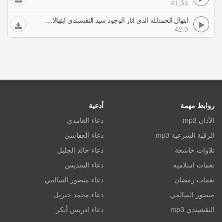
41:54
ابتهال الحمدلله الذي انار الوجود سيد النقشبندي ابتهالات أناشيد
42:0
روابط مهمة
أدعية
الأذان mp3
دعاء الغامدي
الرقية الشرعية mp3
دعاء العفاسي
تلاوات خاشعة
دعاء خالد الجليل
نغمات اسلامية
دعاء السديس
نغمات رمضان
دعاء منصور السالمي
منصور السالمي
دعاء محمد جبريل
النقشبندي mp3
دعاء ادريس أبكر