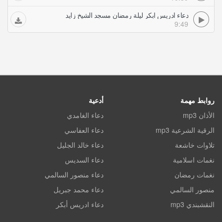
دعاء ادريس ابكر ليلة رمضان مسجد الشيخ زايد
9:49
روابط مهمة
أدعية
الأذان mp3
دعاء الغامدي
الرقية الشرعية mp3
دعاء العفاسي
تلاوات خاشعة
دعاء خالد الجليل
نغمات اسلامية
دعاء السديس
نغمات رمضان
دعاء منصور السالمي
منصور السالمي
دعاء محمد جبريل
النقشبندي mp3
دعاء ادريس أبكر