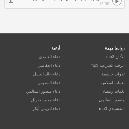
10:39
روابط مهمة
أدعية
الأذان mp3
دعاء الغامدي
الرقية الشرعية mp3
دعاء العفاسي
تلاوات خاشعة
دعاء خالد الجليل
نغمات اسلامية
دعاء السديس
نغمات رمضان
دعاء منصور السالمي
منصور السالمي
دعاء محمد جبريل
النقشبندي mp3
دعاء ادريس أبكر