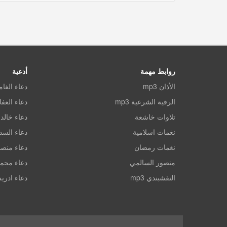
روابط مهمة
أدعية
الأذان mp3
دعاء الغا
الرقية الشرعية mp3
دعاء العف
تلاوات خاشعة
دعاء خالد 
نغمات اسلامية
دعاء الس
نغمات رمضان
دعاء منصو
منصور السالمي
دعاء محم
النقشبندي mp3
دعاء ادري