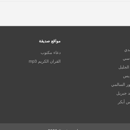
مواقع صديقة
مدي
دعاء مكتوب
اسي
القران الكريم mp3
الجليل
ديس
ر السالمي
د جبريل
س أبكر