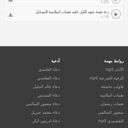
1:25
رنة نغمة شهد الليل عليه نغمات إسلامية للموبايل
1:19
روابط مهمة
أدعية
الأذان mp3
دعاء الغامدي
الرقية الشرعية mp3
دعاء العفاسي
تلاوات خاشعة
دعاء خالد الجليل
نغمات اسلامية
دعاء السديس
نغمات رمضان
دعاء منصور السالمي
منصور السالمي
دعاء محمد جبريل
النقشبندي mp3
دعاء ادريس أبكر