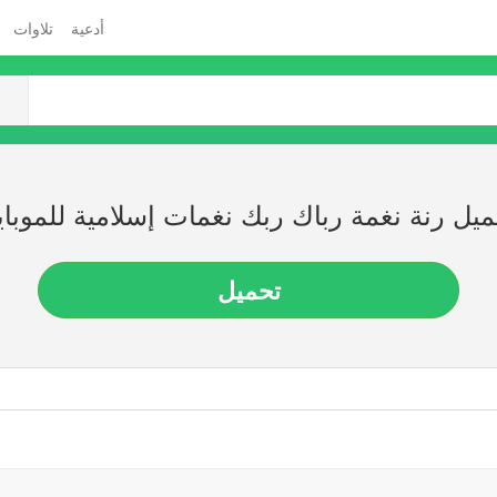
أدعية
تلاوات
يل رنة نغمة رباك ربك نغمات إسلامية للموبا
تحميل