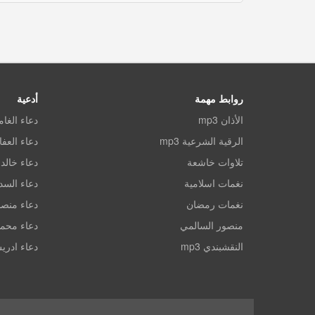
روابط مهمة
أدعية
الأذان mp3
دعاء الغا
الرقية الشرعية mp3
دعاء العف
تلاوات خاشعة
دعاء خالد 
نغمات اسلامية
دعاء الس
نغمات رمضان
دعاء منصو
منصور السالمي
دعاء محم
النقشبندي mp3
دعاء ادري