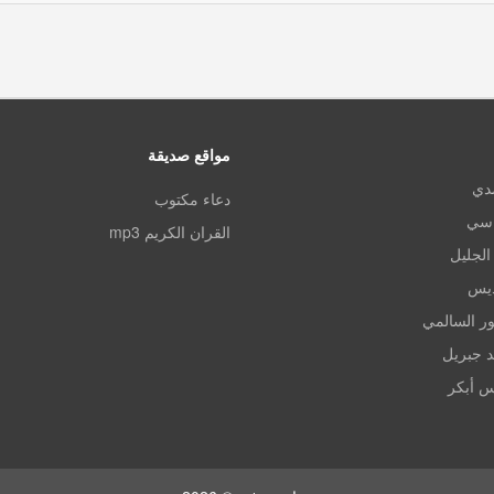
مواقع صديقة
مدي
دعاء مكتوب
اسي
القران الكريم mp3
الجليل
ديس
ر السالمي
د جبريل
س أبكر