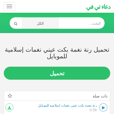
دعاء تي في
Toggle
gation
تحميل رنة نغمة بكت عيني نغمات إسلامية
للموبايل
تحميل
ذات صلة
رنة نغمة بكت عيني نغمات إسلامية للموبايل
0:39