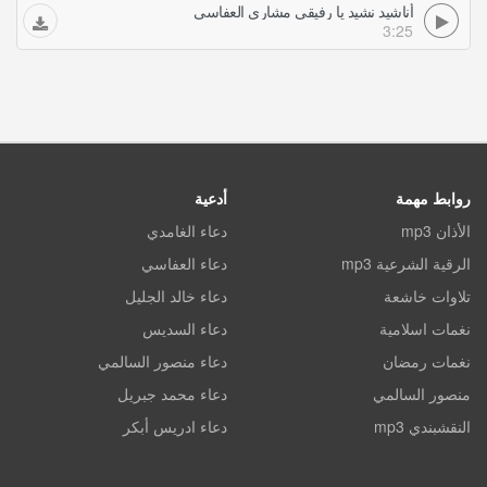
أناشيد نشيد يا رفيقي مشاري العفاسي
3:25
روابط مهمة
أدعية
الأذان mp3
دعاء الغامدي
الرقية الشرعية mp3
دعاء العفاسي
تلاوات خاشعة
دعاء خالد الجليل
نغمات اسلامية
دعاء السديس
نغمات رمضان
دعاء منصور السالمي
منصور السالمي
دعاء محمد جبريل
النقشبندي mp3
دعاء ادريس أبكر