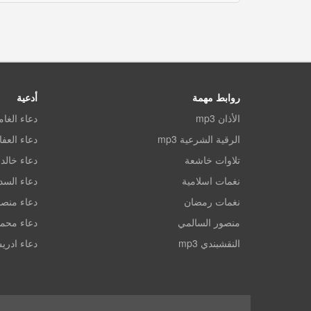
روابط مهمة
أدعية
الأذان mp3
دعاء الغا
الرقية الشرعية mp3
دعاء العف
تلاوات خاشعة
دعاء خالد 
نغمات اسلامية
دعاء الس
نغمات رمضان
دعاء منصو
منصور السالمي
دعاء محم
النقشبندي mp3
دعاء ادري