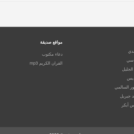
مواقع صديقة
مدي
دعاء مكتوب
اسي
القران الكريم mp3
الجليل
ديس
ر السالمي
د جبريل
س أبكر