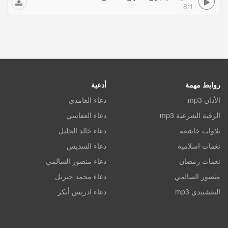
8:1
روابط مهمة
أدعية
الأذان mp3
دعاء الغامدي
الرقية الشرعية mp3
دعاء العفاسي
تلاوات خاشعة
دعاء خالد الجليل
نغمات اسلامية
دعاء السديس
نغمات رمضان
دعاء منصور السالمي
منصور السالمي
دعاء محمد جبريل
النقشبندي mp3
دعاء ادريس أبكر