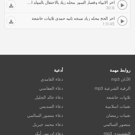
اخر الانبياء وقصار السور محله زياد بالاحتفال بالمولد النبوى الشريف حمدي تلاوات خاشعة
30:6
اخر الحج محله زياد نسخه تانيه حمدي تلاوات خاشعة
1:0:45
روابط مهمة
أدعية
الأذان mp3
دعاء الغامدي
الرقية الشرعية mp3
دعاء العفاسي
تلاوات خاشعة
دعاء خالد الجليل
نغمات اسلامية
دعاء السديس
نغمات رمضان
دعاء منصور السالمي
منصور السالمي
دعاء محمد جبريل
النقشبندي mp3
دعاء ادريس أبكر