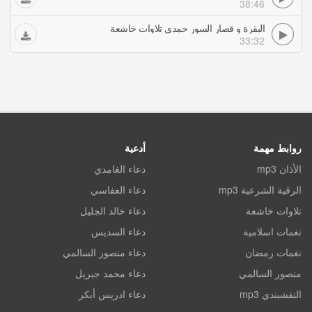
38:46
البقرة و قصار السور حمدي تلاوات خاشعة
33:32
روابط مهمة
أدعية
الأذان mp3
دعاء الغامدي
الرقية الشرعية mp3
دعاء العفاسي
تلاوات خاشعة
دعاء خالد الجليل
نغمات اسلامية
دعاء السديس
نغمات رمضان
دعاء منصور السالمي
منصور السالمي
دعاء محمد جبريل
النقشبندي mp3
دعاء ادريس أبكر