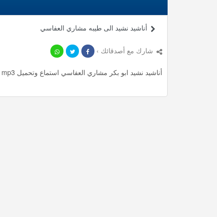
أناشيد نشيد الى طيبه مشاري العفاسي
شارك مع أصدقائك ›
أناشيد نشيد ابو بكر مشاري العفاسي استماع وتحميل mp3 ، استمع لأأكثر من 4.15 دقيقة من أناشيد المميزة مجانا.