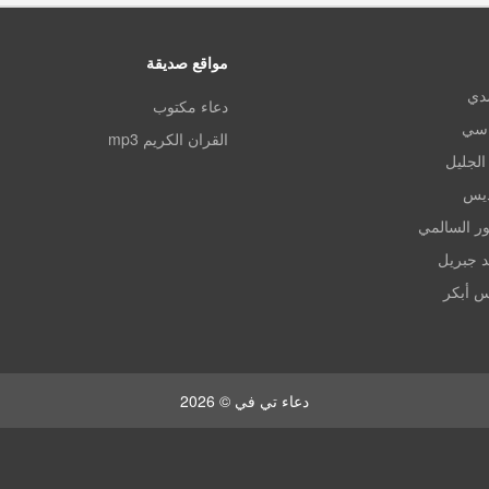
مواقع صديقة
مدي
دعاء مكتوب
اسي
القران الكريم mp3
الجليل
ديس
ر السالمي
د جبريل
س أبكر
دعاء تي في © 2026