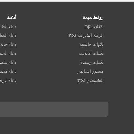
روابط مهمة
أدعية
الأذان mp3
دعاء الغا
الرقية الشرعية mp3
دعاء العف
تلاوات خاشعة
دعاء خالد 
نغمات اسلامية
دعاء الس
نغمات رمضان
دعاء منصو
منصور السالمي
دعاء محم
النقشبندي mp3
دعاء ادري