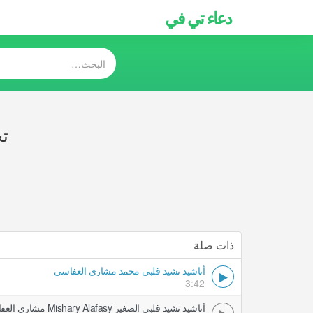
دعاء تي في
تح
ذات صلة
أناشيد نشيد قلبي محمد مشاري العفاسي
3:42
أناشيد نشيد قلبي الصغير Mishary Alafasy مشاري العفاسي