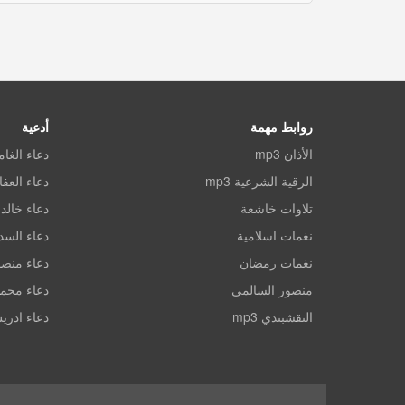
روابط مهمة
أدعية
الأذان mp3
دعاء الغا
الرقية الشرعية mp3
دعاء العف
تلاوات خاشعة
دعاء خالد 
نغمات اسلامية
دعاء الس
نغمات رمضان
دعاء منصو
منصور السالمي
دعاء محم
النقشبندي mp3
دعاء ادري