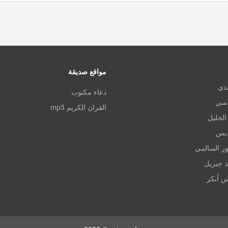
مواقع صديقة
مدي
دعاء مكتوب
اسي
القران الكريم mp3
الجليل
ديس
ر السالمي
د جبريل
س أبكر