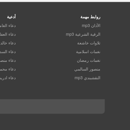
روابط مهمة
أدعية
الأذان mp3
دعاء الغا
الرقية الشرعية mp3
دعاء العف
تلاوات خاشعة
دعاء خالد 
نغمات اسلامية
دعاء الس
نغمات رمضان
دعاء منصو
منصور السالمي
دعاء محم
النقشبندي mp3
دعاء ادري