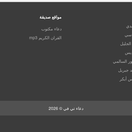
مواقع صديقة
مدي
دعاء مكتوب
اسي
القران الكريم mp3
الجليل
ديس
ر السالمي
د جبريل
س أبكر
دعاء تي في © 2026