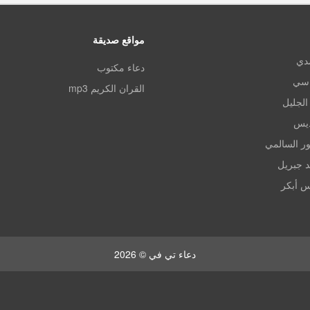
مواقع صديقة
مدي
دعاء مكتوب
اسي
القران الكريم mp3
الجليل
ديس
ر السالمي
د جبريل
س أبكر
دعاء تي في © 2026