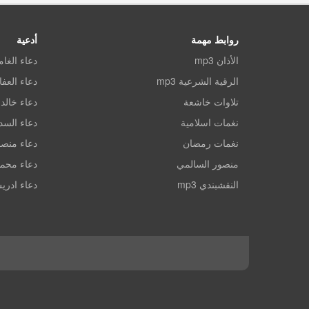
روابط مهمة
أدعية
الأذان mp3
دعاء الغا
الرقية الشرعية mp3
دعاء العف
تلاوات خاشعة
دعاء خالد 
نغمات اسلامية
دعاء الس
نغمات رمضان
دعاء منصو
منصور السالمي
دعاء محم
النقشبندي mp3
دعاء ادري