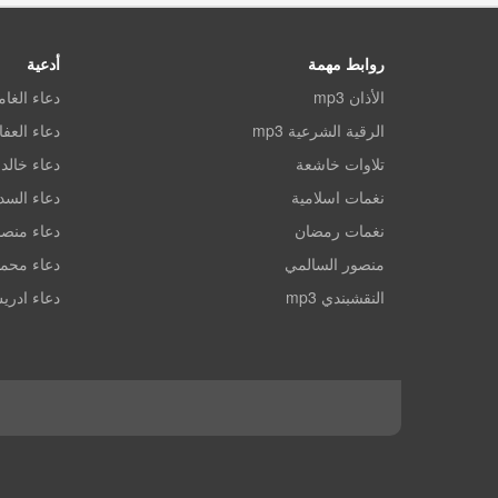
روابط مهمة
أدعية
الأذان mp3
دعاء الغا
الرقية الشرعية mp3
دعاء العف
تلاوات خاشعة
دعاء خالد 
نغمات اسلامية
دعاء الس
نغمات رمضان
دعاء منصو
منصور السالمي
دعاء محم
النقشبندي mp3
دعاء ادري