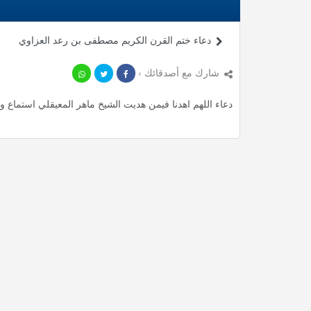
دعاء ختم القرن الكريم مصطفى بن رعد العزاوي
شارك مع أصدقائك ›
دعاء اللهم اهدنا فيمن هديت الشيخ ماهر المعيقلي استماع وتحميل mp3 ، استمع لأأكثر من 0.13 دقيقة من أدعية ال