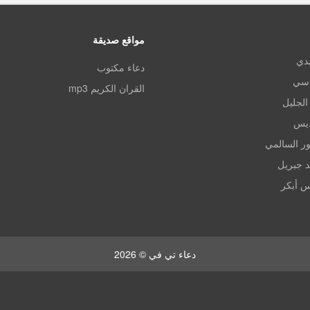
مواقع صديقة
مدي
دعاء مكتوب
اسي
القران الكريم mp3
الجليل
ديس
ر السالمي
د جبريل
س أبكر
دعاء تي في © 2026