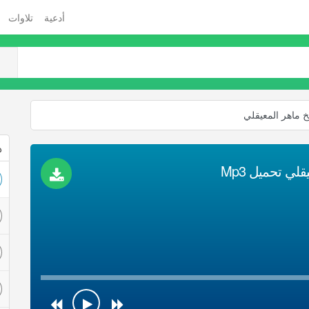
أدعية
تلاوات
خ ماهر المعيقلي
ذ
لي تحميل Mp3