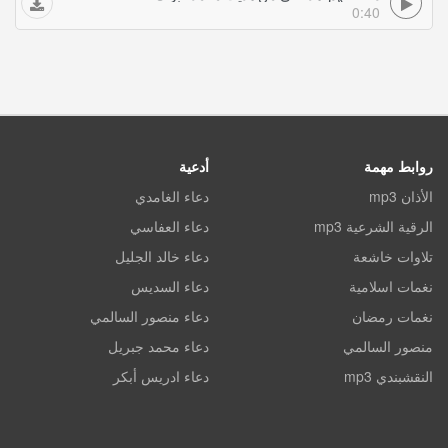
0:40
روابط مهمة
أدعية
الأذان mp3
دعاء الغامدي
الرقية الشرعية mp3
دعاء العفاسي
تلاوات خاشعة
دعاء خالد الجليل
نغمات اسلامية
دعاء السديس
نغمات رمضان
دعاء منصور السالمي
منصور السالمي
دعاء محمد جبريل
النقشبندي mp3
دعاء ادريس أبكر