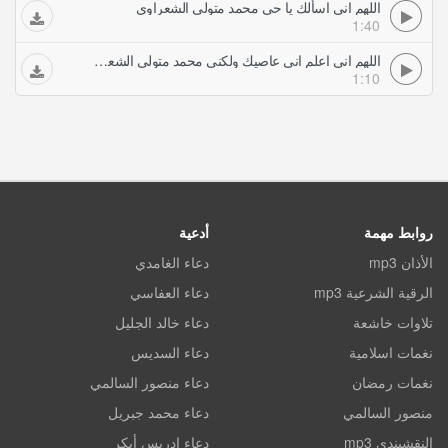
اللهم اني اسألك يا حي محمد متولي الشعراوي
1:40
اللهم اني اعلم اني عاصيك ولكني محمد متولي الشعراوي
1:10
روابط مهمة
أدعية
الأذان mp3
دعاء الغامدي
الرقية الشرعية mp3
دعاء العفاسي
تلاوات خاشعة
دعاء خالد الجليل
نغمات اسلامية
دعاء السديس
نغمات رمضان
دعاء منصور السالمي
منصور السالمي
دعاء محمد جبريل
النقشبندي mp3
دعاء ادريس أبكر