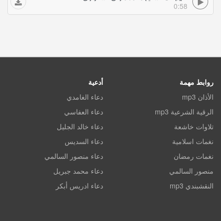
0:58
روابط مهمة
أدعية
الأذان mp3
دعاء الغامدي
الرقية الشرعية mp3
دعاء العفاسي
تلاوات خاشعة
دعاء خالد الجليل
نغمات اسلامية
دعاء السديس
نغمات رمضان
دعاء منصور السالمي
منصور السالمي
دعاء محمد جبريل
النقشبندي mp3
دعاء ادريس أبكر