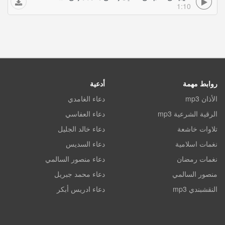
1:10
روابط مهمة
أدعية
الأذان mp3
دعاء الغامدي
الرقية الشرعية mp3
دعاء العفاسي
تلاوات خاشعة
دعاء خالد الجليل
نغمات اسلامية
دعاء السديس
نغمات رمضان
دعاء منصور السالمي
منصور السالمي
دعاء محمد جبريل
النقشبندي mp3
دعاء ادريس أبكر