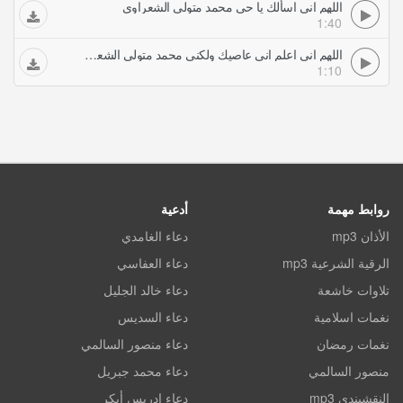
اللهم اني اسألك يا حي محمد متولي الشعراوي
1:40
اللهم اني اعلم اني عاصيك ولكني محمد متولي الشعراوي
1:10
روابط مهمة
أدعية
الأذان mp3
دعاء الغامدي
الرقية الشرعية mp3
دعاء العفاسي
تلاوات خاشعة
دعاء خالد الجليل
نغمات اسلامية
دعاء السديس
نغمات رمضان
دعاء منصور السالمي
منصور السالمي
دعاء محمد جبريل
النقشبندي mp3
دعاء ادريس أبكر