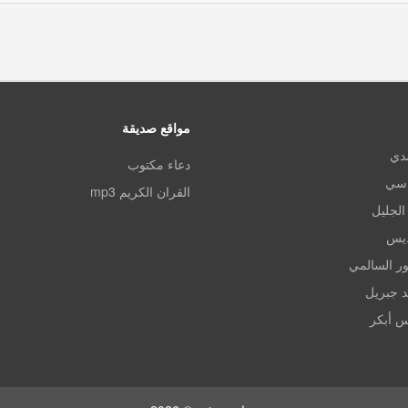
مواقع صديقة
مدي
دعاء مكتوب
اسي
القران الكريم mp3
الجليل
ديس
ر السالمي
د جبريل
س أبكر