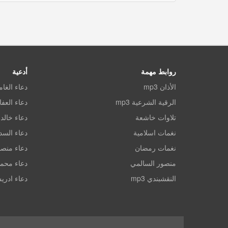
روابط مهمة
أدعية
الأذان mp3
دعاء الغا
الرقية الشرعية mp3
دعاء العف
تلاوات خاشعة
دعاء خالد 
نغمات اسلامية
دعاء الس
نغمات رمضان
دعاء منصو
منصور السالمي
دعاء محم
النقشبندي mp3
دعاء ادري