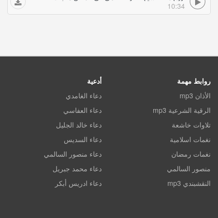
10:34
روابط مهمة
أدعية
الأذان mp3
دعاء الغامدي
الرقية الشرعية mp3
دعاء العفاسي
تلاوات خاشعة
دعاء خالد الجليل
نغمات اسلامية
دعاء السديس
نغمات رمضان
دعاء منصور السالمي
منصور السالمي
دعاء محمد جبريل
النقشبندي mp3
دعاء ادريس أبكر