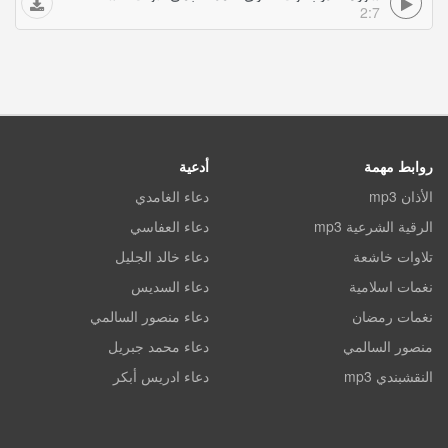
2:7
روابط مهمة
أدعية
الأذان mp3
دعاء الغامدي
الرقية الشرعية mp3
دعاء العفاسي
تلاوات خاشعة
دعاء خالد الجليل
نغمات اسلامية
دعاء السديس
نغمات رمضان
دعاء منصور السالمي
منصور السالمي
دعاء محمد جبريل
النقشبندي mp3
دعاء ادريس أبكر