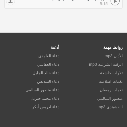
5:15
روابط مهمة
أدعية
الأذان mp3
دعاء الغامدي
الرقية الشرعية mp3
دعاء العفاسي
تلاوات خاشعة
دعاء خالد الجليل
نغمات اسلامية
دعاء السديس
نغمات رمضان
دعاء منصور السالمي
منصور السالمي
دعاء محمد جبريل
النقشبندي mp3
دعاء ادريس أبكر