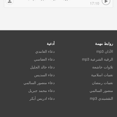
17:10
روابط مهمة
أدعية
الأذان mp3
دعاء الغامدي
الرقية الشرعية mp3
دعاء العفاسي
تلاوات خاشعة
دعاء خالد الجليل
نغمات اسلامية
دعاء السديس
نغمات رمضان
دعاء منصور السالمي
منصور السالمي
دعاء محمد جبريل
النقشبندي mp3
دعاء ادريس أبكر