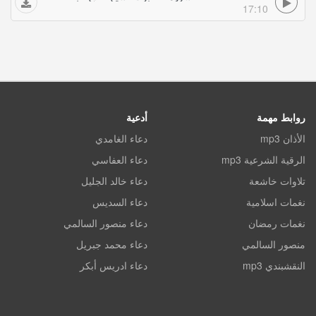
17:10
روابط مهمة
أدعية
الأذان mp3
دعاء الغامدي
الرقية الشرعية mp3
دعاء العفاسي
تلاوات خاشعة
دعاء خالد الجليل
نغمات اسلامية
دعاء السديس
نغمات رمضان
دعاء منصور السالمي
منصور السالمي
دعاء محمد جبريل
النقشبندي mp3
دعاء ادريس أبكر