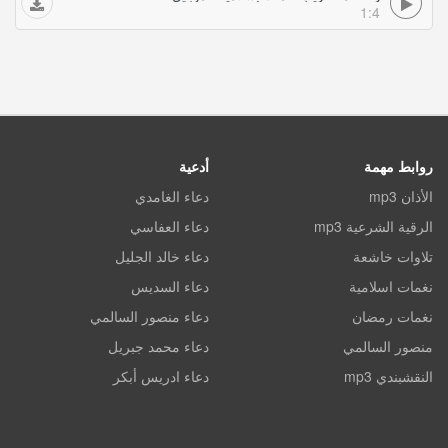
1:4
روابط مهمة
أدعية
الأذان mp3
دعاء الغامدي
الرقية الشرعية mp3
دعاء العفاسي
تلاوات خاشعة
دعاء خالد الجليل
نغمات اسلامية
دعاء السديس
نغمات رمضان
دعاء منصور السالمي
منصور السالمي
دعاء محمد جبريل
النقشبندي mp3
دعاء ادريس أبكر