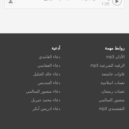
1:25
روابط مهمة
أدعية
الأذان mp3
دعاء الغامدي
الرقية الشرعية mp3
دعاء العفاسي
تلاوات خاشعة
دعاء خالد الجليل
نغمات اسلامية
دعاء السديس
نغمات رمضان
دعاء منصور السالمي
منصور السالمي
دعاء محمد جبريل
النقشبندي mp3
دعاء ادريس أبكر