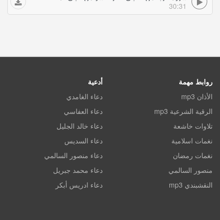
30:31
روابط مهمة
أدعية
الأذان mp3
دعاء الغامدي
الرقية الشرعية mp3
دعاء العفاسي
تلاوات خاشعة
دعاء خالد الجليل
نغمات اسلامية
دعاء السديس
نغمات رمضان
دعاء منصور السالمي
منصور السالمي
دعاء محمد جبريل
النقشبندي mp3
دعاء ادريس أبكر