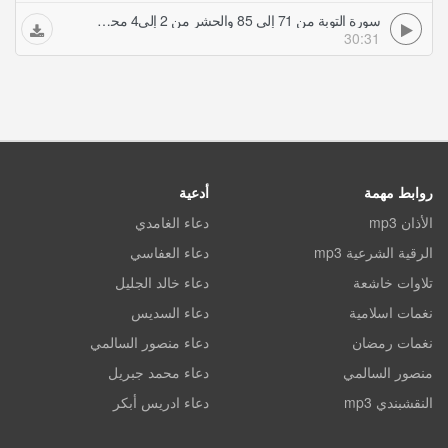
سورة التوبة من 71 إلى 85 والحشر من 2 إلى4 محمد رفعت تلاوات مجودة
30:31
روابط مهمة
أدعية
الأذان mp3
دعاء الغامدي
الرقية الشرعية mp3
دعاء العفاسي
تلاوات خاشعة
دعاء خالد الجليل
نغمات اسلامية
دعاء السديس
نغمات رمضان
دعاء منصور السالمي
منصور السالمي
دعاء محمد جبريل
النقشبندي mp3
دعاء ادريس أبكر