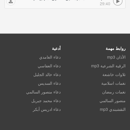
29:40
روابط مهمة
أدعية
الأذان mp3
دعاء الغامدي
الرقية الشرعية mp3
دعاء العفاسي
تلاوات خاشعة
دعاء خالد الجليل
نغمات اسلامية
دعاء السديس
نغمات رمضان
دعاء منصور السالمي
منصور السالمي
دعاء محمد جبريل
النقشبندي mp3
دعاء ادريس أبكر