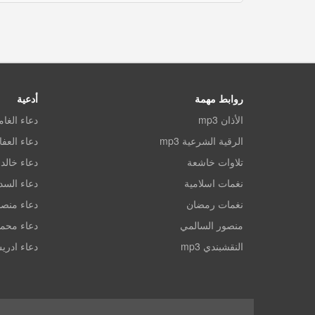
روابط مهمة
أدعية
الأذان mp3
دعاء الغا
الرقية الشرعية mp3
دعاء العف
تلاوات خاشعة
دعاء خالد 
نغمات اسلامية
دعاء الس
نغمات رمضان
دعاء منصو
منصور السالمي
دعاء محم
النقشبندي mp3
دعاء ادري