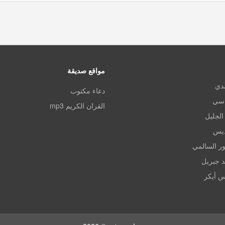
مواقع صديقة
مدي
دعاء مكتوب
اسي
القران الكريم mp3
الجليل
ديس
ر السالمي
د جبريل
س أبكر