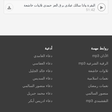
البقرة واذا سالك عبادى برق العز حمدي تلاوات خاشعة
51:42
روابط مهمة
أدعية
الأذان mp3
دعاء الغامدي
الرقية الشرعية mp3
دعاء العفاسي
تلاوات خاشعة
دعاء خالد الجليل
نغمات اسلامية
دعاء السديس
نغمات رمضان
دعاء منصور السالمي
منصور السالمي
دعاء محمد جبريل
النقشبندي mp3
دعاء ادريس أبكر