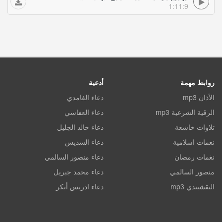
1:11:9
روابط مهمة
أدعية
الأذان mp3
دعاء الغامدي
الرقية الشرعية mp3
دعاء العفاسي
تلاوات خاشعة
دعاء خالد الجليل
نغمات اسلامية
دعاء السديس
نغمات رمضان
دعاء منصور السالمي
منصور السالمي
دعاء محمد جبريل
النقشبندي mp3
دعاء ادريس أبكر