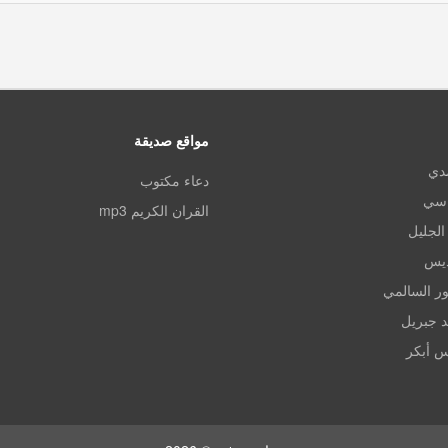
مواقع صديقة
مدي
دعاء مكتوب
اسي
القران الكريم mp3
الجليل
ديس
ر السالمي
د جبريل
س أبكر